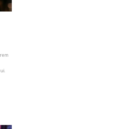
orem
ui.