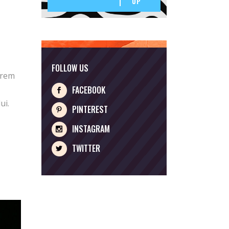
UP
FOLLOW US
orem
FACEBOOK
ui.
PINTEREST
INSTAGRAM
TWITTER