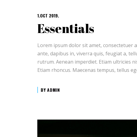
1.OCT 2019.
Essentials
Lorem ipsum dolor sit amet, consectetuer a
ante, dapibus in, viverra quis, feugiat a, te
rutrum. Aenean imperdiet. Etiam ultricies ni
Etiam rhoncus. Maecenas tempus, tellus e
BY
ADMIN