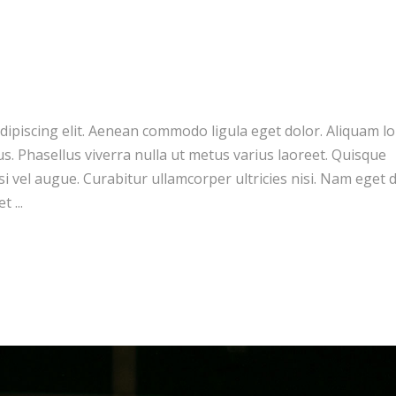
dipiscing elit. Aenean commodo ligula eget dolor. Aliquam l
llus. Phasellus viverra nulla ut metus varius laoreet. Quisque
si vel augue. Curabitur ullamcorper ultricies nisi. Nam eget d
get