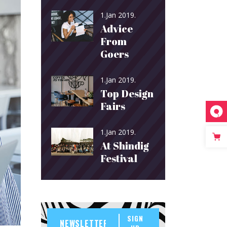
1.Jan 2019.
Advice
From
Goers
1.Jan 2019.
Top Design
Fairs
1.Jan 2019.
At Shindig
Festival
SIGN