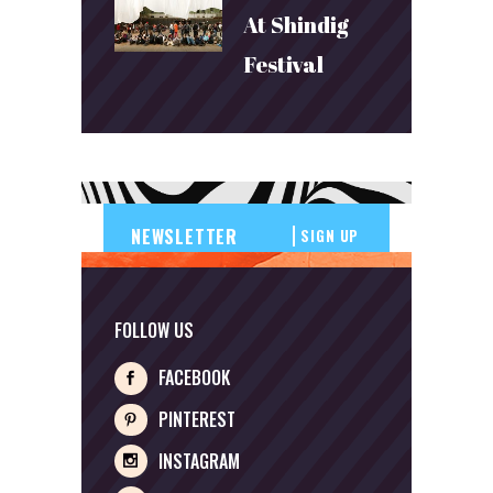
At Shindig
Festival
SIGN UP
FOLLOW US
FACEBOOK
PINTEREST
INSTAGRAM