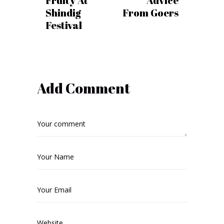
Fruity At
Advice
Shindig
From Goers
Festival
Add Comment