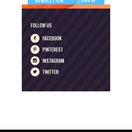
SIGN UP
FOLLOW US
FACEBOOK
PINTEREST
INSTAGRAM
TWITTER