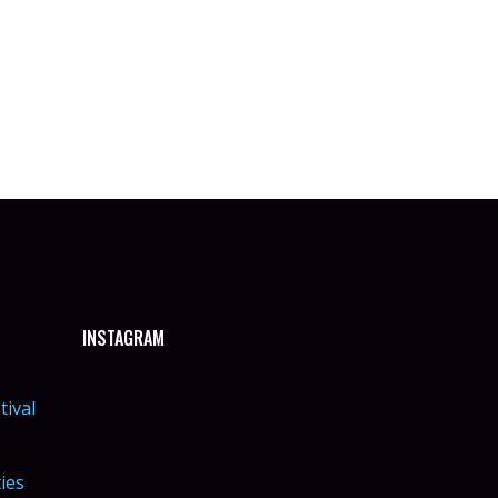
INSTAGRAM
tival
ties