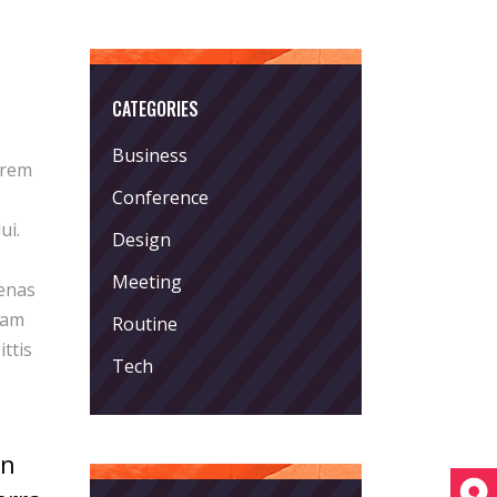
CATEGORIES
Business
orem
Conference
ui.
Design
Meeting
cenas
iam
Routine
ittis
Tech
an