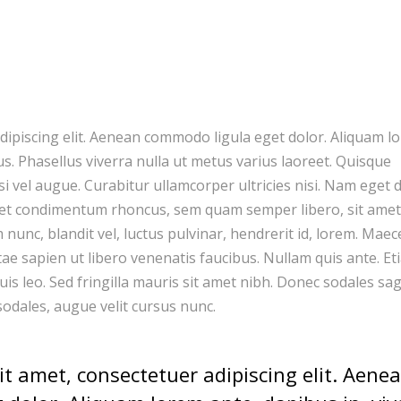
dipiscing elit. Aenean commodo ligula eget dolor. Aliquam l
llus. Phasellus viverra nulla ut metus varius laoreet. Quisque
si vel augue. Curabitur ullamcorper ultricies nisi. Nam eget d
get condimentum rhoncus, sem quam semper libero, sit amet
unc, blandit vel, luctus pulvinar, hendrerit id, lorem. Mae
tae sapien ut libero venenatis faucibus. Nullam quis ante. Et
uis leo. Sed fringilla mauris sit amet nibh. Donec sodales sag
odales, augue velit cursus nunc.
t amet, consectetuer adipiscing elit. Aene