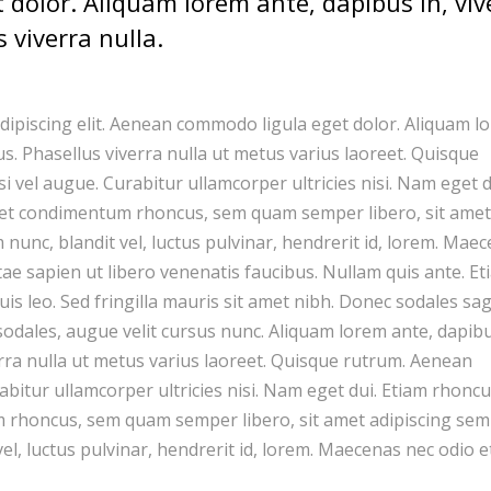
dolor. Aliquam lorem ante, dapibus in, viv
s viverra nulla.
dipiscing elit. Aenean commodo ligula eget dolor. Aliquam l
llus. Phasellus viverra nulla ut metus varius laoreet. Quisque
si vel augue. Curabitur ullamcorper ultricies nisi. Nam eget d
get condimentum rhoncus, sem quam semper libero, sit amet
unc, blandit vel, luctus pulvinar, hendrerit id, lorem. Mae
tae sapien ut libero venenatis faucibus. Nullam quis ante. Et
uis leo. Sed fringilla mauris sit amet nibh. Donec sodales sag
dales, augue velit cursus nunc. Aliquam lorem ante, dapibu
iverra nulla ut metus varius laoreet. Quisque rutrum. Aenean
rabitur ullamcorper ultricies nisi. Nam eget dui. Etiam rhoncu
 rhoncus, sem quam semper libero, sit amet adipiscing sem
, luctus pulvinar, hendrerit id, lorem. Maecenas nec odio e