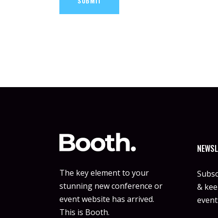
SUBMIT
NEWSL
The key element to your
Subsc
stunning new conference or
& keep
event website has arrived.
event
This is Booth.