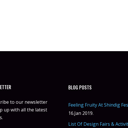
ETTER
BLOG POSTS
ribe to our newsletter
Feeling Fruity At Shindig Fes
 up with all the latest
16.Jan 2019.
s.
List Of Design Fairs & Activi