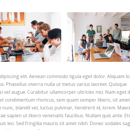
dipiscing elit. Aenean commodo ligula eget dolor. Aliquam l
llus. Phasellus viverra nulla ut metus varius laoreet. Quisque
si vel augue. Curabitur ullamcorper ultricies nisi. Nam eget d
get condimentum rhoncus, sem quam semper libero, sit amet
unc, blandit vel, luctus pulvinar, hendrerit id, lorem. Mae
tae sapien ut libero venenatis faucibus. Nullam quis ante. Et
uis leo. Sed fringilla mauris sit amet nibh. Donec sodales sag