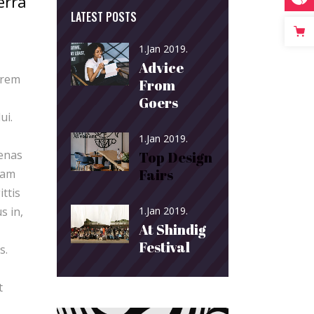
erra
LATEST POSTS
1.Jan 2019.
Advice
orem
From
Goers
ui.
1.Jan 2019.
cenas
Top Design
Fairs
iam
ittis
1.Jan 2019.
s in,
At Shindig
Festival
s.
t