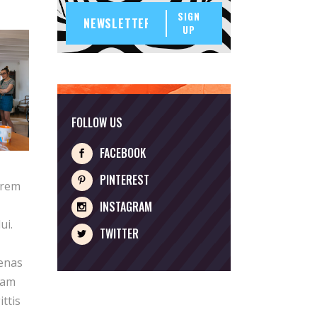
SIGN
UP
FOLLOW US
FACEBOOK
PINTEREST
orem
INSTAGRAM
ui.
TWITTER
cenas
iam
ittis